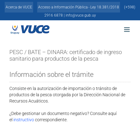
Skip
Acerca de VUCE
Acceso a Información Pública - Ley 18.381/2018
(+598)
to
content
2916 6878 |
info@vuce.gub.uy
PESC / BATE – DINARA: certificado de ingreso
sanitario para productos de la pesca
Información sobre el trámite
Consiste en la autorización de importación o tránsito de
productos de la pesca otorgada por la Dirección Nacional de
Recursos Acuáticos.
¿Debe gestionar un documento negativo? Consulte aquí
el
instructivo
correspondiente.