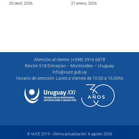
20 abril, 2026
21 enero, 2026
30 
Atención al cliente: (+598) 2916 6878
Rincón 518 Entrepiso – Montevideo – Uruguay
info@vuce.gub.uy
Horario de atención: Lunes a Viernes de 10:00 a 16:00hs
© VUCE 2019 - Última actualización: 6 agosto 2026