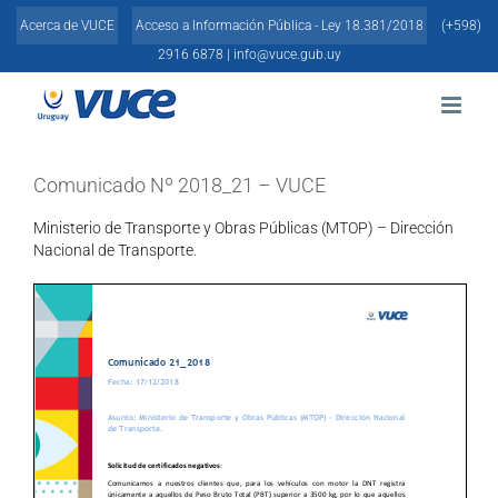
Skip
Acerca de VUCE
Acceso a Información Pública - Ley 18.381/2018
(+598)
to
content
2916 6878 |
info@vuce.gub.uy
Comunicado Nº 2018_21 – VUCE
Ministerio de Transporte y Obras Públicas (MTOP) – Dirección
Nacional de Transporte.