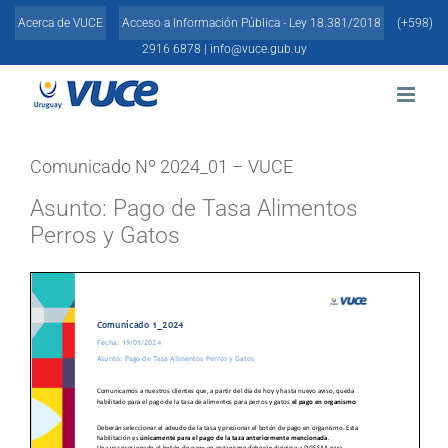
Skip
Acerca de VUCE
Acceso a Información Pública - Ley 18.381/2018
(+598)
to
content
2916 6878 |
info@vuce.gub.uy
Comunicado Nº 2024_01 – VUCE
Asunto: Pago de Tasa Alimentos
Perros y Gatos