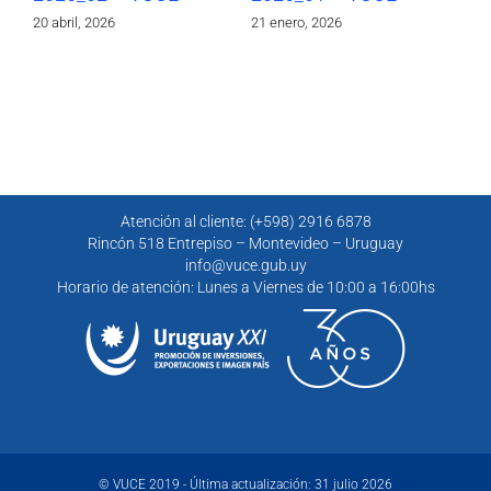
20 abril, 2026
21 enero, 2026
30 
Atención al cliente: (+598) 2916 6878
Rincón 518 Entrepiso – Montevideo – Uruguay
info@vuce.gub.uy
Horario de atención: Lunes a Viernes de 10:00 a 16:00hs
© VUCE 2019 - Última actualización: 31 julio 2026