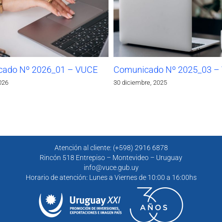
ado Nº 2026_01 – VUCE
Comunicado Nº 2025_03 –
026
30 diciembre, 2025
Atención al cliente: (+598) 2916 6878
Rincón 518 Entrepiso – Montevideo – Uruguay
info@vuce.gub.uy
Horario de atención: Lunes a Viernes de 10:00 a 16:00hs