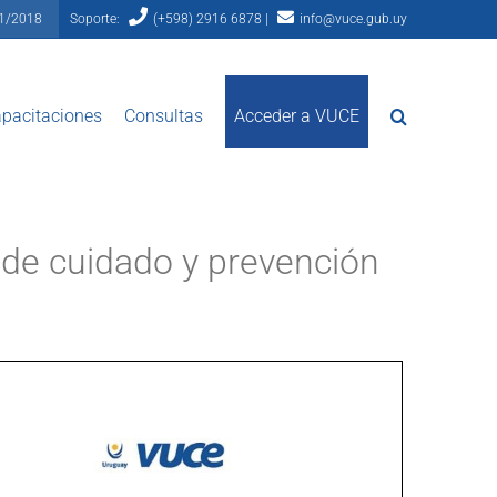
81/2018
Soporte:
(+598) 2916 6878 |
info@vuce.gub.uy
pacitaciones
Consultas
Acceder a VUCE
 de cuidado y prevención