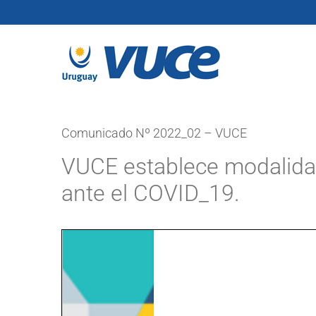
Skip
to
content
Comunicado Nº 2022_02 – VUCE
VUCE establece modalidad
ante el COVID_19.