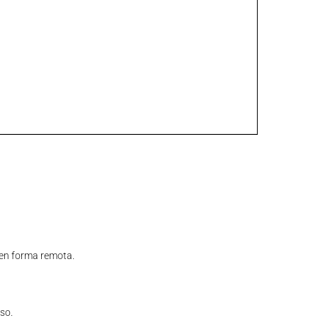
o en forma remota.
so.