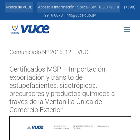
Skip
Acerca de VUCE
Acceso a Información Pública - Ley 18.381/2018
(+598)
to
content
2916 6878 |
info@vuce.gub.uy
Comunicado Nº 2015_12 – VUCE
Certificados MSP – Importación,
exportación y tránsito de
estupefacientes, sicotrópicos,
precursores y productos químicos a
través de la Ventanilla Única de
Comercio Exterior