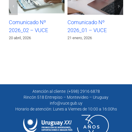
Comunicado Nº
Comunicado Nº
Co
2026_02 – VUCE
2026_01 – VUCE
20
20 abril, 2026
21 enero, 2026
30 
Atención al cliente: (+598) 2916 6878
Rincón 518 Entrepiso – Montevideo – Uruguay
info@vuce.gub.uy
Horario de atención: Lunes a Viernes de 10:00 a 16:00hs