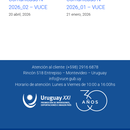
2026_02 – VUCE
2026_01 – VUCE
20
20 abril, 2026
21 enero, 2026
30 
Atención al cliente: (+598) 2916 6878
Rincón 518 Entrepiso – Montevideo – Uruguay
info@vuce.gub.uy
Horario de atención: Lunes a Viernes de 10:00 a 16:00hs