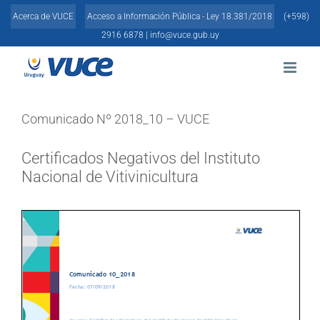
Skip
Acerca de VUCE
Acceso a Información Pública - Ley 18.381/2018
(+598)
to
content
2916 6878 |
info@vuce.gub.uy
Comunicado Nº 2018_10 – VUCE
Certificados Negativos del Instituto
Nacional de Vitivinicultura