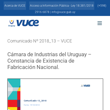
Skip
Acerca de VUCE
Acceso a Información Pública - Ley 18.381/2018
(+598)
to
content
2916 6878 |
info@vuce.gub.uy
Comunicado Nº 2018_13 – VUCE
Cámara de Industrias del Uruguay –
Constancia de Existencia de
Fabricación Nacional.