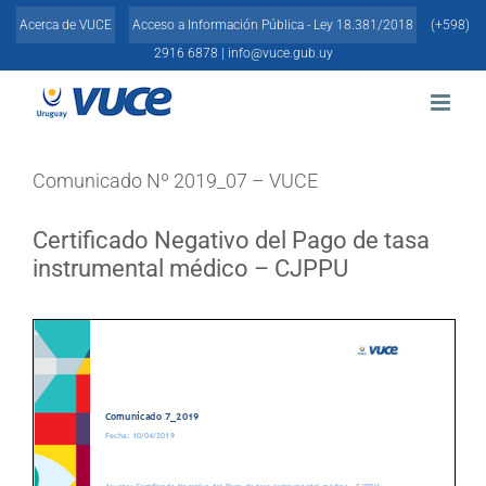
Skip
Acerca de VUCE
Acceso a Información Pública - Ley 18.381/2018
(+598)
to
content
2916 6878 |
info@vuce.gub.uy
Comunicado Nº 2019_07 – VUCE
Certificado Negativo del Pago de tasa
instrumental médico – CJPPU