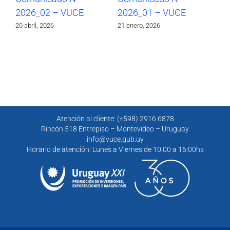
2026_02 – VUCE
2026_01 – VUCE
20
20 abril, 2026
21 enero, 2026
30 
Atención al cliente: (+598) 2916 6878
Rincón 518 Entrepiso – Montevideo – Uruguay
info@vuce.gub.uy
Horario de atención: Lunes a Viernes de 10:00 a 16:00hs