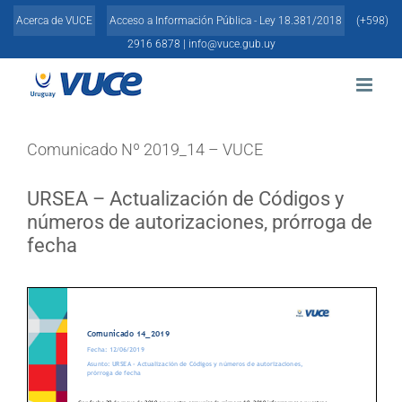
Skip
Acerca de VUCE
Acceso a Información Pública - Ley 18.381/2018
(+598)
to
content
2916 6878 |
info@vuce.gub.uy
Comunicado Nº 2019_14 – VUCE
URSEA – Actualización de Códigos y
números de autorizaciones, prórroga de
fecha