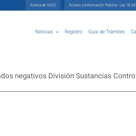
Acerca de VUCE
Acceso a Información Pública - Ley 18.3
Noticias
Registro
Guía de Trámites
Ca
cados negativos División Sustancias Cont