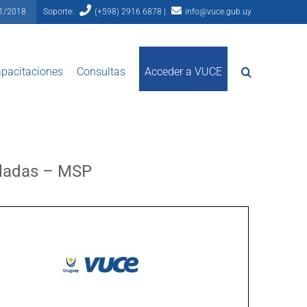
81/2018
Soporte:
(+598) 2916 6878 |
info@vuce.gub.uy
pacitaciones
Consultas
Acceder a VUCE
roladas – MSP