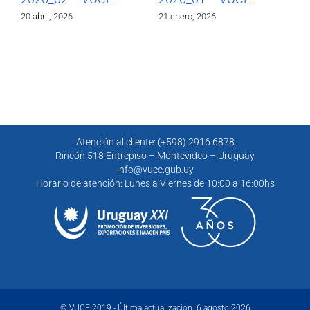
20 abril, 2026
21 enero, 2026
30 
Atención al cliente: (+598) 2916 6878
Rincón 518 Entrepiso – Montevideo – Uruguay
info@vuce.gub.uy
Horario de atención: Lunes a Viernes de 10:00 a 16:00hs
© VUCE 2019 - Última actualización: 6 agosto 2026