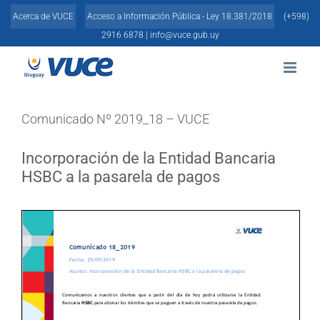
Skip
Acerca de VUCE
Acceso a Información Pública - Ley 18.381/2018
(+598)
to
content
2916 6878 |
info@vuce.gub.uy
Comunicado Nº 2019_18 – VUCE
Incorporación de la
Entidad Bancaria
HSBC a la pasarela de pagos