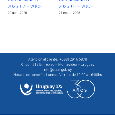
2026_02 – VUCE
2026_01 – VUCE
20
20 abril, 2026
21 enero, 2026
30 
Atención al cliente: (+598) 2916 6878
Rincón 518 Entrepiso – Montevideo – Uruguay
info@vuce.gub.uy
Horario de atención: Lunes a Viernes de 10:00 a 16:00hs