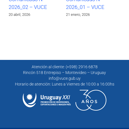
2026_02 – VUCE
2026_01 – VUCE
20
20 abril, 2026
21 enero, 2026
30 
Atención al cliente: (+598) 2916 6878
Rincón 518 Entrepiso – Montevideo – Uruguay
info@vuce.gub.uy
Horario de atención: Lunes a Viernes de 10:00 a 16:00hs