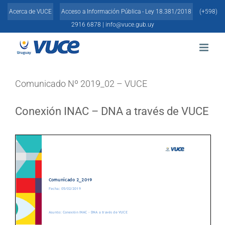
Skip
Acerca de VUCE
Acceso a Información Pública - Ley 18.381/2018
(+598)
to
content
2916 6878 |
info@vuce.gub.uy
Comunicado Nº 2019_02 – VUCE
Conexión INAC – DNA a través de VUCE