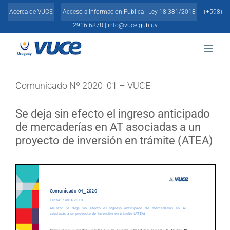
Skip
Acerca de VUCE
Acceso a Información Pública - Ley 18.381/2018
(+598)
to
content
2916 6878 |
info@vuce.gub.uy
Comunicado Nº 2020_01 – VUCE
Se deja sin efecto el ingreso anticipado
de mercaderías en AT asociadas a un
proyecto de inversión en trámite (ATEA)