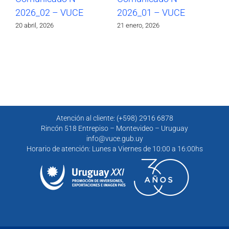
2026_02 – VUCE
2026_01 – VUCE
20
20 abril, 2026
21 enero, 2026
30 
Atención al cliente: (+598) 2916 6878
Rincón 518 Entrepiso – Montevideo – Uruguay
info@vuce.gub.uy
Horario de atención: Lunes a Viernes de 10:00 a 16:00hs