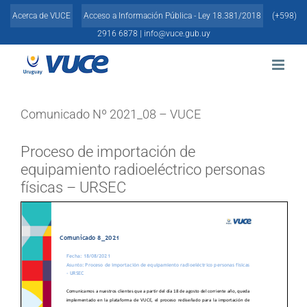
Skip
Acerca de VUCE
Acceso a Información Pública - Ley 18.381/2018
(+598)
to
content
2916 6878 |
info@vuce.gub.uy
Comunicado Nº 2021_08 – VUCE
Proceso de importación de
equipamiento radioeléctrico personas
físicas – URSEC