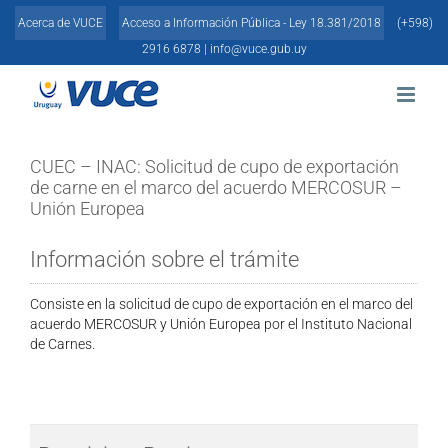
Skip
Acerca de VUCE
Acceso a Información Pública - Ley 18.381/2018
(+598)
to
content
2916 6878 |
info@vuce.gub.uy
CUEC – INAC: Solicitud de cupo de exportación
de carne en el marco del acuerdo MERCOSUR –
Unión Europea
Información sobre el trámite
Consiste en la solicitud de cupo de exportación en el marco del
acuerdo MERCOSUR y Unión Europea por
el Instituto Nacional
de Carnes.