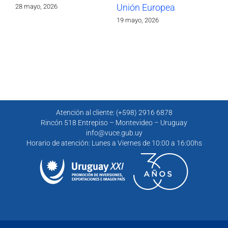
Unión Europea
Eu
28 mayo, 2026
19 mayo, 2026
4 m
Atención al cliente: (+598) 2916 6878
Rincón 518 Entrepiso – Montevideo – Uruguay
info@vuce.gub.uy
Horario de atención: Lunes a Viernes de 10:00 a 16:00hs