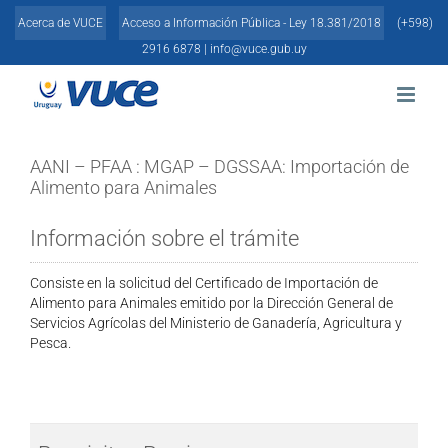
Skip
Acerca de VUCE
Acceso a Información Pública - Ley 18.381/2018
(+598)
to
content
2916 6878 |
info@vuce.gub.uy
AANI – PFAA : MGAP – DGSSAA: Importación de
Alimento para Animales
Información sobre el trámite
Consiste en la solicitud del Certificado de Importación de
Alimento para Animales emitido por la Dirección General de
Servicios Agrícolas del Ministerio de Ganadería, Agricultura y
Pesca.