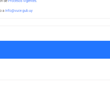
ión de
Procesos Vigentes
.
 o a
Info@vuce.gub.uy