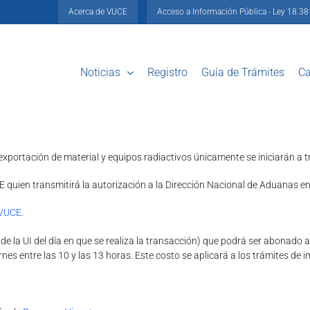
Acerca de VUCE
Acceso a Información Pública - Ley 18.3
Noticias
Registro
Guía de Trámites
Ca
 exportación de material y equipos radiactivos únicamente se iniciarán a t
E quien transmitirá la autorización a la Dirección Nacional de Aduanas e
 VUCE
.
r de la UI del día en que se realiza la transacción) que podrá ser abonado
rnes entre las 10 y las 13 horas. Este costo se aplicará a los trámites de 