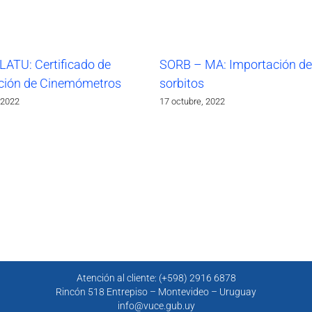
LATU: Certificado de
SORB – MA: Importación de
ción de Cinemómetros
sorbitos
 2022
17 octubre, 2022
Atención al cliente: (+598) 2916 6878
Rincón 518 Entrepiso – Montevideo – Uruguay
info@vuce.gub.uy