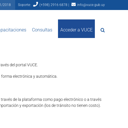
81/2018
Soporte:
(+598) 2916 6878 |
info@vuce.gub.uy
pacitaciones
Consultas
Acceder a VUCE
ravés del portal VUCE.
n forma electrónica y automática.
 a través de la plataforma como pago electrónico o a través
importación y exportación (los de tránsito no tienen costo).