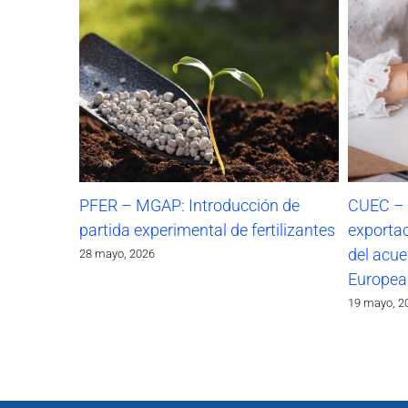
PFER – MGAP: Introducción de
CUEC – I
partida experimental de fertilizantes
exportac
del acu
28 mayo, 2026
Europea
19 mayo, 2