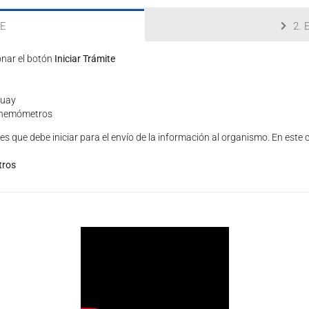
TE
2.
onar el botón
Iniciar Trámite
guay
Cinemómetros
es que debe iniciar para el envío de la información al organismo. En este 
tros