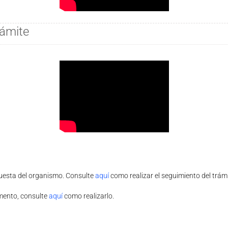
rámite
puesta del organismo. Consulte
aquí
como realizar el seguimiento del trámi
mento, consulte
aquí
como realizarlo.