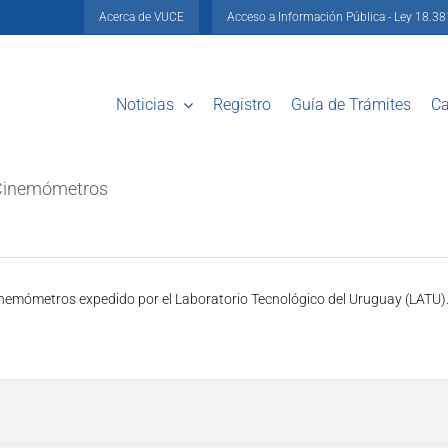
Acerca de VUCE
Acceso a Información Pública - Ley 18.3
Noticias
Registro
Guía de Trámites
Ca
 Cinemómetros
 cinemómetros expedido por el Laboratorio Tecnológico del Uruguay (LATU)