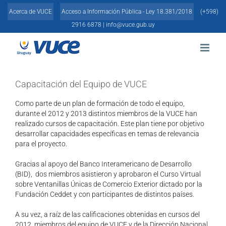
Skip
Acerca de VUCE
Acceso a Información Pública - Ley 18.381/2018
(+598)
to
content
2916 6878 |
info@vuce.gub.uy
Capacitación del Equipo de VUCE
Como parte de un plan de formación de todo el equipo,
durante el 2012 y 2013 distintos miembros de la VUCE han
realizado cursos de capacitación. Este plan tiene por objetivo
desarrollar capacidades específicas en temas de relevancia
para el proyecto.
Gracias al apoyo del Banco Interamericano de Desarrollo
(BID), dos miembros asistieron y aprobaron el Curso Virtual
sobre Ventanillas Únicas de Comercio Exterior dictado por la
Fundación Ceddet y con participantes de distintos países.
A su vez, a raíz de las calificaciones obtenidas en cursos del
2012, miembros del equipo de VUCE y de la Dirección Nacional