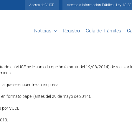
Acerca de VUCE
Acceso a Información Pública - Ley 18.3
Noticias
Registro
Guía de Trámites
Ca
itado en VUCE se le suma la opción (a partir del 19/08/2014) de realiza
ímicos.
en la que se encuentre su empresa:
 en formato papel (antes del 29 de mayo de 2014).
3 por VUCE.
/013.