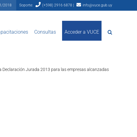
81/2018
Soporte:
(+598) 2916 6878 |
info@vuce.gub.uy
pacitaciones
Consultas
Acceder a VUCE
r la Declaración Jurada 2013 para las empresas alcanzadas