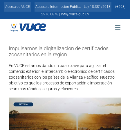
Skip
Acerca de VUCE
Acceso a Información Pública - Ley 18.381/2018
(+598)
to
content
2916 6878 |
info@vuce.gub.uy
Impulsamos la digitalización de certificados
zoosanitarios en la región
En VUCE estamos dando un paso clave para agilizar el
comercio exterior: el intercambio electrónico de certificados
zoosanitarios con los países de la Alianza Pacífico. Nuestro
objetivo es que los procesos de exportación e importación
sean más rápidos, seguros y eficientes.