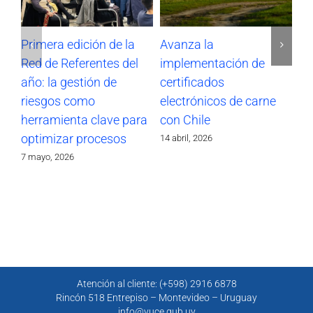
Primera edición de la
Avanza la
Pa
Red de Referentes del
implementación de
Re
año: la gestión de
certificados
pa
riesgos como
electrónicos de carne
in
herramienta clave para
con Chile
co
optimizar procesos
14 abril, 2026
12 
7 mayo, 2026
Atención al cliente: (+598) 2916 6878
Rincón 518 Entrepiso – Montevideo – Uruguay
info@vuce.gub.uy