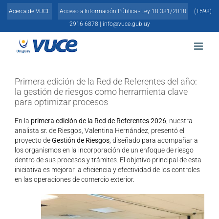
Skip
Acerca de VUCE
Acceso a Información Pública - Ley 18.381/2018
(+598)
to
content
2916 6878 |
info@vuce.gub.uy
Primera edición de la Red de Referentes del año:
la gestión de riesgos como herramienta clave
para optimizar procesos
En la
primera edición de la Red de Referentes 2026
, nuestra
analista sr. de Riesgos, Valentina Hernández, presentó el
proyecto de
Gestión de Riesgos
, diseñado para acompañar a
los organismos en la incorporación de un enfoque de riesgo
dentro de sus procesos y trámites. El objetivo principal de esta
iniciativa es mejorar la eficiencia y efectividad de los controles
en las operaciones de comercio exterior.