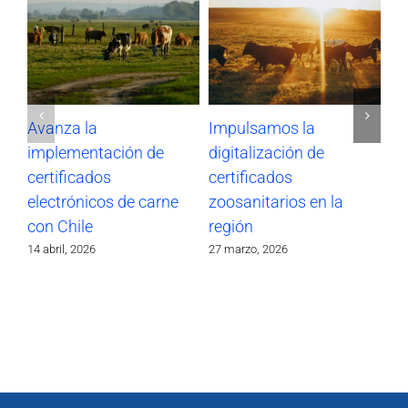
Avanza la
Impulsamos la
Pa
implementación de
digitalización de
Re
certificados
certificados
pa
electrónicos de carne
zoosanitarios en la
in
con Chile
región
co
14 abril, 2026
27 marzo, 2026
12 