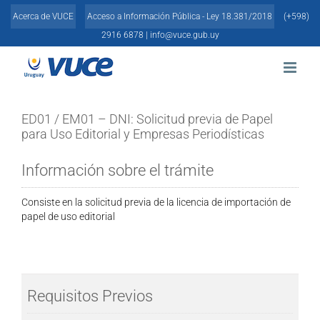
Skip
Acerca de VUCE
Acceso a Información Pública - Ley 18.381/2018
(+598)
to
content
2916 6878 |
info@vuce.gub.uy
ED01 / EM01 – DNI: Solicitud previa de Papel
para Uso Editorial y Empresas Periodísticas
Información sobre el trámite
Consiste en la solicitud previa de la licencia de importación de
papel de uso editorial
Requisitos Previos