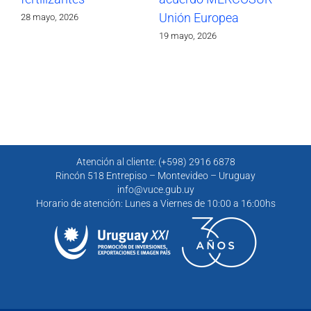
Unión Europea
Eu
28 mayo, 2026
19 mayo, 2026
4 m
Atención al cliente: (+598) 2916 6878
Rincón 518 Entrepiso – Montevideo – Uruguay
info@vuce.gub.uy
Horario de atención: Lunes a Viernes de 10:00 a 16:00hs