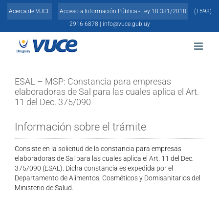
Skip
Acerca de VUCE
Acceso a Información Pública - Ley 18.381/2018
(+598)
to
content
2916 6878 |
info@vuce.gub.uy
ESAL – MSP: Constancia para empresas
elaboradoras de Sal para las cuales aplica el Art.
11 del Dec. 375/090
Información sobre el trámite
Consiste en la solicitud de la constancia para empresas
elaboradoras de Sal para las cuales aplica el Art. 11 del Dec.
375/090 (ESAL). Dicha constancia es expedida por el
Departamento de Alimentos, Cosméticos y Domisanitarios del
Ministerio de Salud.