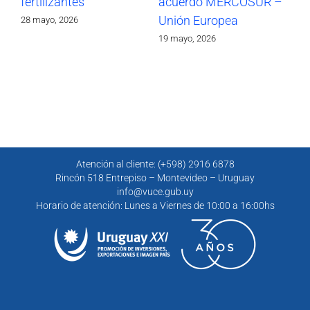
fertilizantes
acuerdo MERCOSUR –
M
Unión Europea
Eu
28 mayo, 2026
19 mayo, 2026
4 m
Atención al cliente: (+598) 2916 6878
Rincón 518 Entrepiso – Montevideo – Uruguay
info@vuce.gub.uy
Horario de atención: Lunes a Viernes de 10:00 a 16:00hs