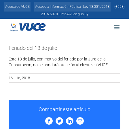
Skip
Acerca de VUCE
Acceso a Información Pública - Ley 18.381/2018
(+598)
to
content
2916 6878 |
info@vuce.gub.uy
Feriado del 18 de julio
Este 18 de julio, con motivo del feriado por la Jura de la
Constitución, no se brindará atención al cliente en VUCE.
16 julio, 2018
Compartir este artículo
Facebook
Twitter
LinkedIn
Email