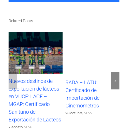
Related Posts
Nuevos destinos de
RADA – LATU:
SO
exportación de lácteos
Certificado de
Im
en VUCE: LACE –
Importación de
17 
MGAP: Certificado
Cinemómetros
Sanitario de
28 octubre, 2022
Exportación de Lácteos
7 agosto, 2023