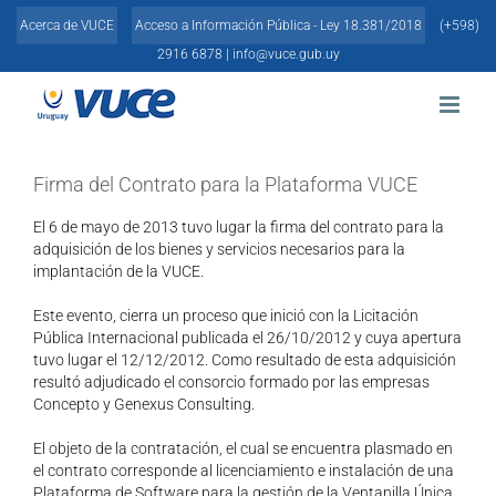
Skip
Acerca de VUCE
Acceso a Información Pública - Ley 18.381/2018
(+598)
to
content
2916 6878 |
info@vuce.gub.uy
Firma del Contrato para la Plataforma VUCE
El 6 de mayo de 2013 tuvo lugar la firma del contrato para la
adquisición de los bienes y servicios necesarios para la
implantación de la VUCE.
Este evento, cierra un proceso que inició con la Licitación
Pública Internacional publicada el 26/10/2012 y cuya apertura
tuvo lugar el 12/12/2012. Como resultado de esta adquisición
resultó adjudicado el consorcio formado por las empresas
Concepto y Genexus Consulting.
El objeto de la contratación, el cual se encuentra plasmado en
el contrato corresponde al licenciamiento e instalación de una
Plataforma de Software para la gestión de la Ventanilla Única