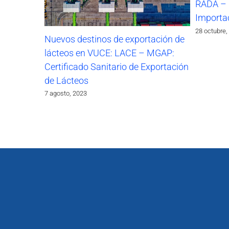
RADA – 
Importa
28 octubre,
Nuevos destinos de exportación de
lácteos en VUCE: LACE – MGAP:
Certificado Sanitario de Exportación
de Lácteos
7 agosto, 2023