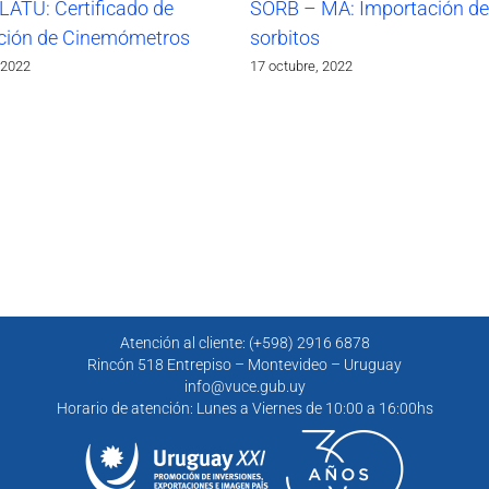
LATU: Certificado de
SORB – MA: Importación de
ción de Cinemómetros
sorbitos
 2022
17 octubre, 2022
Atención al cliente: (+598) 2916 6878
Rincón 518 Entrepiso – Montevideo – Uruguay
info@vuce.gub.uy
Horario de atención: Lunes a Viernes de 10:00 a 16:00hs