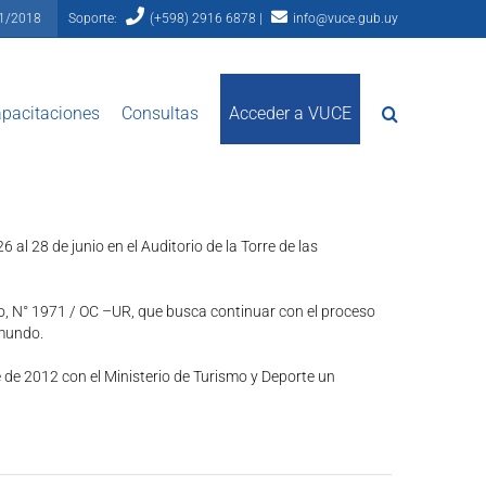
81/2018
Soporte:
(+598) 2916 6878 |
info@vuce.gub.uy
pacitaciones
Consultas
Acceder a VUCE
 al 28 de junio en el Auditorio de la Torre de las
o, N° 1971 / OC –UR, que busca continuar con el proceso
 mundo.
e de 2012 con el Ministerio de Turismo y Deporte un