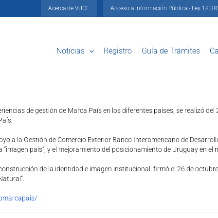
Acerca de VUCE
Acceso a Información Pública - Ley 18.3
Noticias
Registro
Guía de Trámites
Ca
iencias de gestión de Marca País en los diferentes países, se realizó del 26
País.
oyo a la Gestión de Comercio Exterior Banco Interamericano de Desarroll
na “imagen país”, y el mejoramiento del posicionamiento de Uruguay en el
construcción de la identidad e imagen institucional, firmó el 26 de octubr
Natural”.
romarcapais/