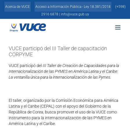
Skip
Acerca de VUCE
Acceso a Información Pública - Ley 18.381/2018
(+598)
to
content
2916 6878 |
info@vuce.gub.uy
VUCE participó del III Taller de capacitación
CORPYME
VUCE participó del
III Taller de Creación de Capacidades para la
Internacionalización de las PYMES en América Latina y el Caribe:
La ventanilla única para la internacionalización de las Pymes.
El taller, organizado por la Comisión Económica para América
Latina y el Caribe (CEPAL) con el apoyo del Gobierno de la
República de Corea, busca promover el uso de la VUCE como
instrumento para la internacionalización de las PYMES en
América Latina y el Caribe.