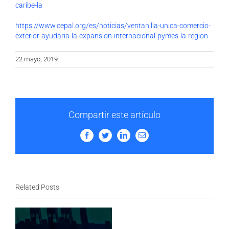
caribe-la
https://www.cepal.org/es/noticias/ventanilla-unica-comercio-
exterior-ayudaria-la-expansion-internacional-pymes-la-region
22 mayo, 2019
Compartir este artículo
Facebook
Twitter
LinkedIn
Email
Related Posts