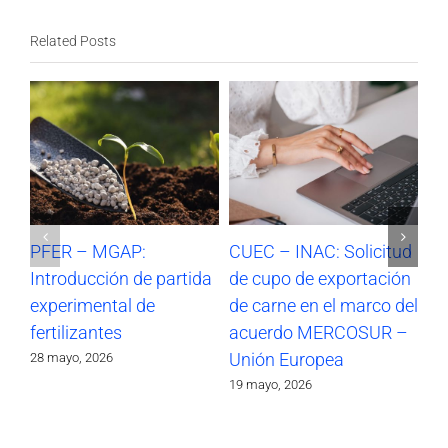
Related Posts
PFER – MGAP:
CUEC – INAC: Solicitud
CU
Introducción de partida
de cupo de exportación
de
experimental de
de carne en el marco del
en
fertilizantes
acuerdo MERCOSUR –
M
Unión Europea
Eu
28 mayo, 2026
19 mayo, 2026
4 m