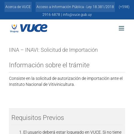
Skip
Acerca de VUCE
Acceso a Información Pública - Ley 18.381/2018
(+598)
to
content
2916 6878 |
info@vuce.gub.uy
IINA – INAVI: Solicitud de Importación
Información sobre el trámite
Consiste en la solicitud de autorización de importación ante el
Instituto Nacional de Vitivinicultura.
Requisitos Previos
El usuario deberá estar logueado en VUCE. Si no tiene