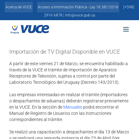
Skip
Acerca de VUCE
Acceso a Información Pública - Ley 18.381/2018
(+598)
to
content
2916 6878 |
info@vuce.gub.uy
Importación de TV Digital Disponible en VUCE
A partir de este viernes 21 de Marzo, se encuentra habilitado a
través de la VUCE el trámite de Importación de Aparatos
Receptores de Televisión, sujetas a control por parte del
Laboratorio Tecnológico del Uruguay (Decreto 143/2013).
Las empresas interesadas en realizar el trámite (importadores
o despachantes de aduanas) deberán registrarse previamente
en la VUCE. En la sección de
Manuales
podrá encontrar el
Manual de Registro de Usuarios con las instrucciones
correspondientes al trámite.
Se realizó una capacitación a despachantes el día 13 de Marzo
y se realizará una segunda instancia el día 23 de Abril (Ver