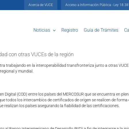
Acerca de VUCE
Acceso a Información Pública - Ley 18.3
Noticias
Registro
Guía de Trámites
Ca
dad con otras VUCEs de la región
ra trabajando en la interoperabilidad transfronteriza junto a otras VUC
 regional y mundial.
gen Digital (COD) entre los países del MERCOSUR que se encuentra en plen
ue todos los intercambios de certificados de origen se realicen de forma
 realizan los países asegurando la fiabilidad de las certificaciones.
l Banco Interamericano de Desarrollo (BID) a fin de integrarse a la inic