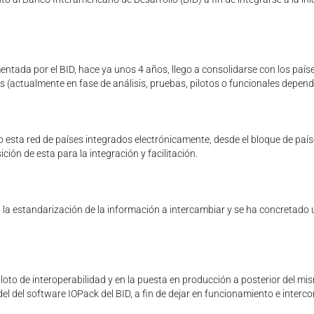
entada por el BID, hace ya unos 4 años, llego a consolidarse con los paíse
s (actualmente en fase de análisis, pruebas, pilotos o funcionales depend
o esta red de países integrados electrónicamente, desde el bloque de pa
ción de esta para la integración y facilitación.
 la estandarización de la información a intercambiar y se ha concretado 
piloto de interoperabilidad y en la puesta en producción a posterior del m
el del software IOPack del BID, a fin de dejar en funcionamiento e inter