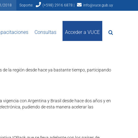
81/2018
Soporte:
(+598) 2916 6878 |
info@vuce.gub.uy
pacitaciones
Consultas
Acceder a VUCE
Es de la región desde hace ya bastante tiempo, participando
a vigencia con Argentina y Brasil desde hace dos años y en
 electrónica, pudiendo de esta manera acelerar las
iativa IOPack que se lleva adelante con los países de