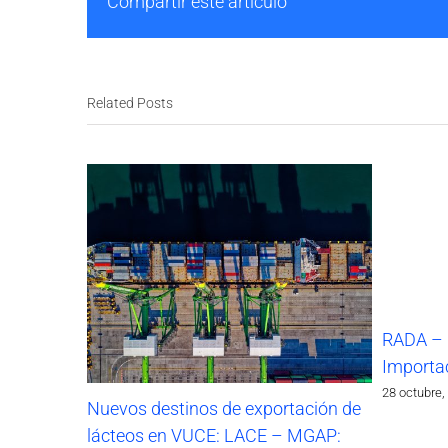
Compartir este artículo
Related Posts
RADA – 
Importa
28 octubre,
Nuevos destinos de exportación de
lácteos en VUCE: LACE – MGAP: