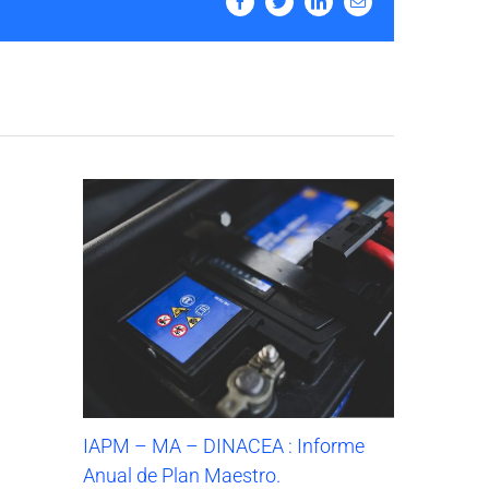
Facebook
Twitter
LinkedIn
Email
IAPM – MA – DINACEA : Informe
Anual de Plan Maestro.