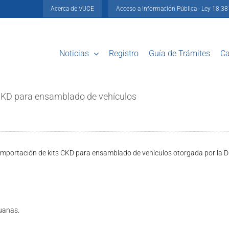
Acerca de VUCE
Acceso a Información Pública - Ley 18.3
Noticias
Registro
Guía de Trámites
Ca
 CKD para ensamblado de vehículos
de importación de kits CKD para ensamblado de vehículos otorgada por la D
duanas.