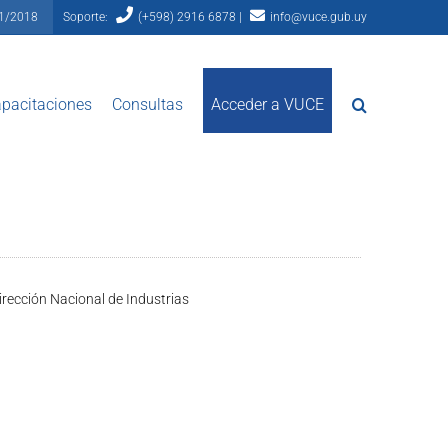
81/2018
Soporte:
(+598) 2916 6878 |
info@vuce.gub.uy
pacitaciones
Consultas
Acceder a VUCE
irección Nacional de Industrias