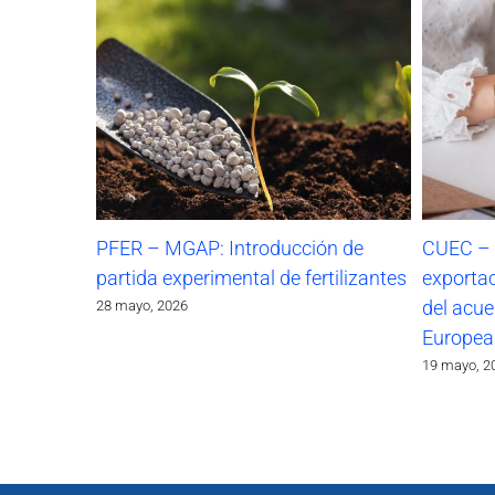
PFER – MGAP: Introducción de
CUEC – I
partida experimental de fertilizantes
exportac
del acu
28 mayo, 2026
Europea
19 mayo, 2