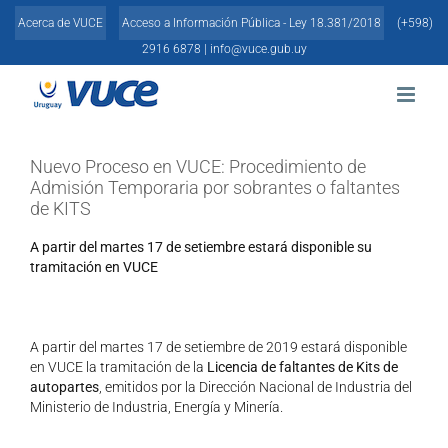
Skip
Acerca de VUCE
Acceso a Información Pública - Ley 18.381/2018
(+598)
to
content
2916 6878 |
info@vuce.gub.uy
Nuevo Proceso en VUCE: Procedimiento de
Admisión Temporaria por sobrantes o faltantes
de KITS
A partir del martes 17 de setiembre estará disponible su
tramitación en VUCE
A partir del martes 17 de setiembre de 2019 estará disponible
en VUCE la tramitación de la
Licencia de faltantes de Kits de
autopartes
, emitidos por la Dirección Nacional de Industria del
Ministerio de Industria, Energía y Minería.