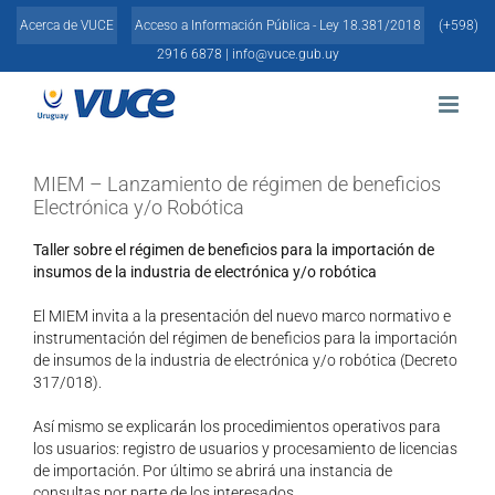
Skip
Acerca de VUCE
Acceso a Información Pública - Ley 18.381/2018
(+598)
to
content
2916 6878 |
info@vuce.gub.uy
MIEM – Lanzamiento de régimen de beneficios
Electrónica y/o Robótica
Taller sobre el régimen de beneficios para la importación de
insumos de la industria de electrónica y/o robótica
El MIEM invita a la presentación del nuevo marco normativo e
instrumentación del régimen de beneficios para la importación
de insumos de la industria de electrónica y/o robótica (Decreto
317/018).
Así mismo se explicarán los procedimientos operativos para
los usuarios: registro de usuarios y procesamiento de licencias
de importación. Por último se abrirá una instancia de
consultas por parte de los interesados.