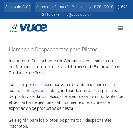
Skip
Acerca de VUCE
Acceso a Información Pública - Ley 18.381/2018
(+598)
to
content
2916 6878 |
info@vuce.gub.uy
Llamado a Despachantes para Pilotos
Invitamos a Despachantes de Aduanas a inscribirse para
conformar el grupo de pruebas del proceso de Exportación de
Productos de Pesca.
Las inscripciones deben realizarse enviando un correo a la
casilla
pilotos@vuce.gub.uy
, indicando que desean participar
del piloto y los datos básicos de la empresa. Es importante que
el despachante gestione habitualmente operaciones de
exportación de productos de pesca.
Se elegirán para los pilotos los primeros 4 despachantes
inscriptos.