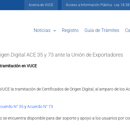
Acerca de VUCE
Acceso a Información Pública - Ley 18.3
Noticias
Registro
Guía de Trámites
Ca
gen Digital ACE 35 y 73 ante la Unión de Exportadores
u tramitación en VUCE
n VUCE la tramitación de Certificados de Origen Digital, al amparo de lo
cuerdo N° 35
y
Acuerdo N° 73
se encuentra disponible para dar soporte y apoyo a los usuarios por cor