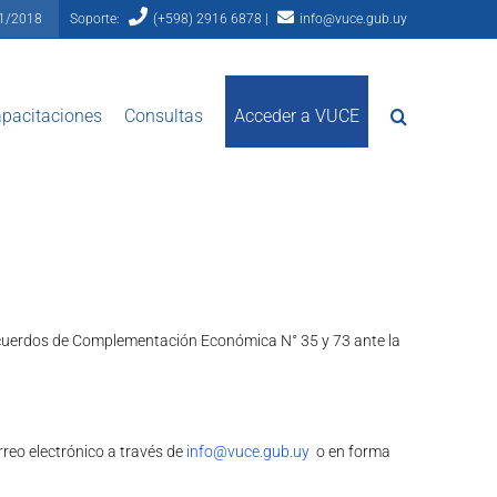
81/2018
Soporte:
(+598) 2916 6878 |
info@vuce.gub.uy
pacitaciones
Consultas
Acceder a VUCE
s Acuerdos de Complementación Económica N° 35 y 73 ante la
reo electrónico a través de
info@vuce.gub.uy
o en forma