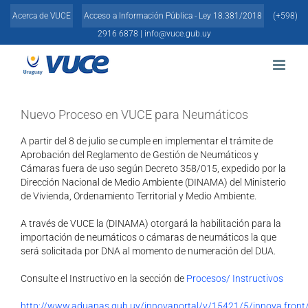
Skip
Acerca de VUCE
Acceso a Información Pública - Ley 18.381/2018
(+598)
to
content
2916 6878 |
info@vuce.gub.uy
Nuevo Proceso en VUCE para Neumáticos
A partir del 8 de julio se cumple en implementar el trámite de
Aprobación del Reglamento de Gestión de Neumáticos y
Cámaras fuera de uso según Decreto 358/015, expedido por la
Dirección Nacional de Medio Ambiente (DINAMA) del Ministerio
de Vivienda, Ordenamiento Territorial y Medio Ambiente.
A través de VUCE la (DINAMA) otorgará la habilitación para la
importación de neumáticos o cámaras de neumáticos la que
será solicitada por DNA al momento de numeración del DUA.
Consulte el Instructivo en la sección de
Procesos/ Instructivos
http://www.aduanas.gub.uy/innovaportal/v/15421/5/innova.front/