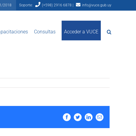
81/2018
Soporte:
(+598) 2916 6878 |
info@vuce.gub.uy
pacitaciones
Consultas
Acceder a VUCE
Facebook
Twitter
LinkedIn
Email