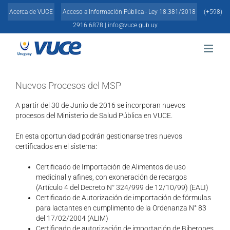
Skip
Acerca de VUCE
Acceso a Información Pública - Ley 18.381/2018
(+598)
to
content
2916 6878 |
info@vuce.gub.uy
Nuevos Procesos del MSP
A partir del 30 de Junio de 2016 se incorporan nuevos
procesos del Ministerio de Salud Pública en VUCE.
En esta oportunidad podrán gestionarse tres nuevos
certificados en el sistema:
Certificado de Importación de Alimentos de uso
medicinal y afines, con exoneración de recargos
(Artículo 4 del Decreto N° 324/999 de 12/10/99) (EALI)
Certificado de Autorización de importación de fórmulas
para lactantes en cumplimento de la Ordenanza N° 83
del 17/02/2004 (ALIM)
Certificado de autorización de importación de Biberones