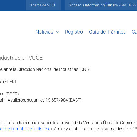
Acerca de VUCE
Acceso a Información Pública - Ley 18.3
Noticias
Registro
Guía de Trámites
Ca
ndustrias en VUCE.
s ante la Dirección Nacional de Industrias (DNI):
al (EPER)
tica (BPER)
al – Astilleros, según ley 15.657/984 (EAST)
s podrán hacerlo únicamente a través de la Ventanilla Única de Comercio
pel editorial o periodística
, trámite ya habilitado en el sistema desde el 1º