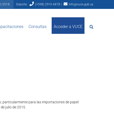
81/2018
Soporte:
(+598) 2916 6878 |
info@vuce.gub.uy
pacitaciones
Consultas
Acceder a VUCE
; particularmente para las importaciones de papel
 de julio de 2015.