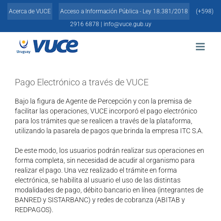
Skip
Acerca de VUCE
Acceso a Información Pública - Ley 18.381/2018
(+598)
to
content
2916 6878 |
info@vuce.gub.uy
Pago Electrónico a través de VUCE
Bajo la figura de Agente de Percepción y con la premisa de
facilitar las operaciones, VUCE incorporó el pago electrónico
para los trámites que se realicen a través de la plataforma,
utilizando la pasarela de pagos que brinda la empresa ITC S.A.
De este modo, los usuarios podrán realizar sus operaciones en
forma completa, sin necesidad de acudir al organismo para
realizar el pago. Una vez realizado el trámite en forma
electrónica, se habilita al usuario el uso de las distintas
modalidades de pago, débito bancario en línea (integrantes de
BANRED y SISTARBANC) y redes de cobranza (ABITAB y
REDPAGOS).