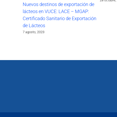
28 octubre,
Nuevos destinos de exportación de
lácteos en VUCE: LACE – MGAP:
Certificado Sanitario de Exportación
de Lácteos
7 agosto, 2023