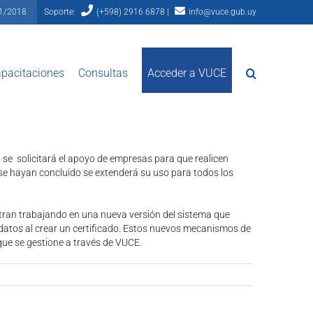
81/2018
Soporte:
(+598) 2916 6878 |
info@vuce.gub.uy
pacitaciones
Consultas
Acceder a VUCE
 se solicitará el apoyo de empresas para que realicen
 se hayan concluido se extenderá su uso para todos los
tran trabajando en una nueva versión del sistema que
datos al crear un certificado. Estos nuevos mecanismos de
que se gestione a través de VUCE.