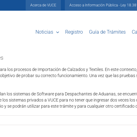
Acerca de VUCE
Acceso a Información Pública - Ley 18.3
Noticias
Registro
Guía de Trámites
Ca
es
ra los procesos de Importación de Calzados y Textiles. En este contexto,
l objetivo de probar su correcto funcionamiento. Una vez que las pruebas
ollan los sistemas de Software para Despachantes de Aduanas, se encuen
 los sistemas privados a VUCE para no tener que ingresar dos veces los 
y se podrán utilizar para este trámite y para cualquier otro certificado 