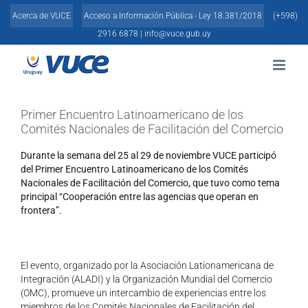
Skip
Acerca de VUCE
Acceso a Información Pública - Ley 18.381/2018
(+598)
to
content
2916 6878 |
info@vuce.gub.uy
Primer Encuentro Latinoamericano de los
Comités Nacionales de Facilitación del Comercio
Durante la semana del 25 al 29 de noviembre VUCE participó
del Primer Encuentro Latinoamericano de los Comités
Nacionales de Facilitación del Comercio, que tuvo como tema
principal “Cooperación entre las agencias que operan en
frontera”.
El evento, organizado por la Asociación Lationamericana de
Integración (ALADI) y la Organización Mundial del Comercio
(OMC), promueve un intercambio de experiencias entre los
miembros de los Comités Nacionales de Facilitación del