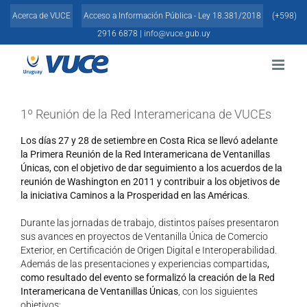
Skip
Acerca de VUCE
Acceso a Información Pública - Ley 18.381/2018
(+598)
to
content
2916 6878 |
info@vuce.gub.uy
1º Reunión de la Red Interamericana de VUCEs
Los días 27 y 28 de setiembre en Costa Rica se llevó adelante
la Primera Reunión de la Red Interamericana de Ventanillas
Únicas, con el objetivo de dar seguimiento a los acuerdos de la
reunión de Washington en 2011 y contribuir a los objetivos de
la iniciativa Caminos a la Prosperidad en las Américas
.
Durante las jornadas de trabajo, distintos países presentaron
sus avances en proyectos de Ventanilla Única de Comercio
Exterior, en Certificación de Origen Digital e Interoperabilidad.
Además de las presentaciones y experiencias compartidas
,
como resultado del evento se formalizó la creación de la Red
Interamericana de Ventanillas Únicas
, con los siguientes
objetivos: