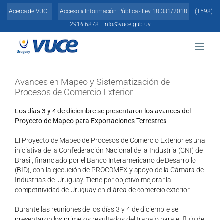
Skip
Acerca de VUCE
Acceso a Información Pública - Ley 18.381/2018
(+598)
to
content
2916 6878 |
info@vuce.gub.uy
Avances en Mapeo y Sistematización de
Procesos de Comercio Exterior
Los días 3 y 4 de diciembre se presentaron los avances del
Proyecto de Mapeo para Exportaciones Terrestres
El Proyecto de Mapeo de Procesos de Comercio Exterior es una
iniciativa de la Confederación Nacional de la Industria (CNI) de
Brasil, financiado por el Banco Interamericano de Desarrollo
(BID), con la ejecución de PROCOMEX y apoyo de la Cámara de
Industrias del Uruguay. Tiene por objetivo mejorar la
competitividad de Uruguay en el área de comercio exterior.
Durante las reuniones de los días 3 y 4 de diciembre se
presentaron los primeros resultados del trabajo para el flujo de