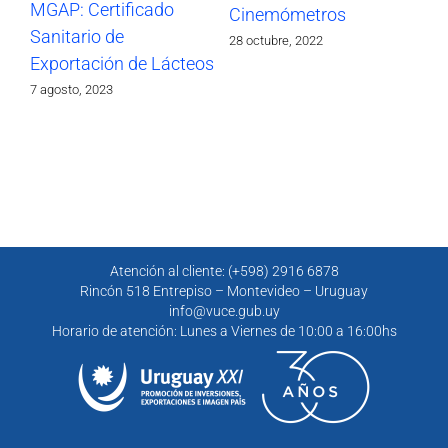
MGAP: Certificado
Cinemómetros
Sanitario de
28 octubre, 2022
Exportación de Lácteos
7 agosto, 2023
Atención al cliente: (+598) 2916 6878
Rincón 518 Entrepiso – Montevideo – Uruguay
info@vuce.gub.uy
Horario de atención: Lunes a Viernes de 10:00 a 16:00hs