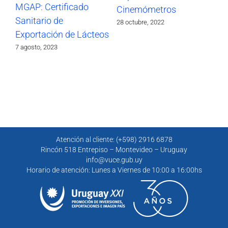
MGAP: Certificado
Cinemómetros
Sanitario de
28 octubre, 2022
Exportación de Lácteos
7 agosto, 2023
Atención al cliente: (+598) 2916 6878
Rincón 518 Entrepiso – Montevideo – Uruguay
info@vuce.gub.uy
Horario de atención: Lunes a Viernes de 10:00 a 16:00hs