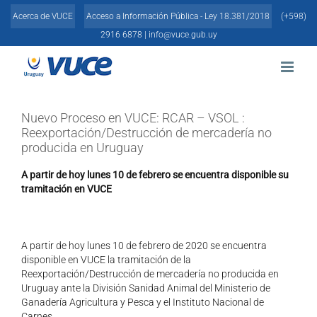
Skip
Acerca de VUCE
Acceso a Información Pública - Ley 18.381/2018
(+598)
to
content
2916 6878 |
info@vuce.gub.uy
Nuevo Proceso en VUCE: RCAR – VSOL :
Reexportación/Destrucción de mercadería no
producida en Uruguay
A partir de hoy lunes 10 de febrero se encuentra disponible su
tramitación en VUCE
A partir de hoy lunes 10 de febrero de 2020 se encuentra
disponible en VUCE la tramitación de la
Reexportación/Destrucción de mercadería no producida en
Uruguay ante la División Sanidad Animal del Ministerio de
Ganadería Agricultura y Pesca y el Instituto Nacional de
Carnes.