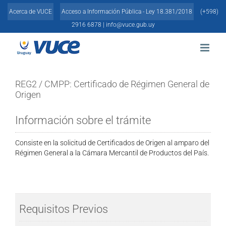
Skip
Acerca de VUCE
Acceso a Información Pública - Ley 18.381/2018
(+598)
to
content
2916 6878 |
info@vuce.gub.uy
REG2 / CMPP: Certificado de Régimen General de
Origen
Información sobre el trámite
Consiste en la solicitud de Certificados de Origen al amparo del
Régimen General a la Cámara Mercantil de Productos del País.
Requisitos Previos