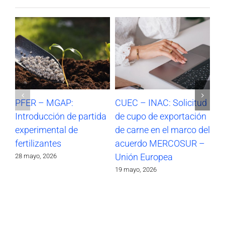
PFER – MGAP:
CUEC – INAC: Solicitud
CU
Introducción de partida
de cupo de exportación
de
experimental de
de carne en el marco del
en
fertilizantes
acuerdo MERCOSUR –
M
Unión Europea
Eu
28 mayo, 2026
19 mayo, 2026
4 m