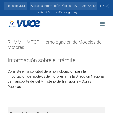
Skip
Acerca de VUCE
Acceso a Información Pública - Ley 18.381/2018
(+598)
to
content
2916 6878 |
info@vuce.gub.uy
RHMM – MTOP : Homologación de Modelos de
Motores
Información sobre el trámite
Consiste en la solicitud de la homologación para la
importación de modelos de motores ante la Dirección Nacional
de Transporte del del Ministerio de Transporte y Obras
Públicas.