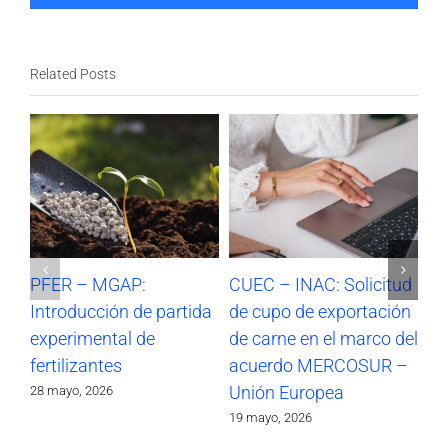
Related Posts
PFER – MGAP:
CUEC – INAC: Solicitud
CU
Introducción de partida
de cupo de exportación
de
experimental de
de carne en el marco del
en
fertilizantes
acuerdo MERCOSUR –
M
Unión Europea
Eu
28 mayo, 2026
19 mayo, 2026
4 m