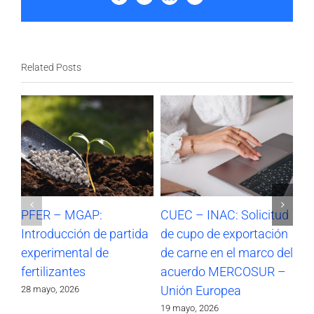
Related Posts
PFER – MGAP:
CUEC – INAC: Solicitud
CU
Introducción de partida
de cupo de exportación
de
experimental de
de carne en el marco del
en
fertilizantes
acuerdo MERCOSUR –
M
Unión Europea
Eu
28 mayo, 2026
19 mayo, 2026
4 m